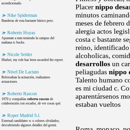
acondicionado.
Placer
nippo desa
minutos caminando
Nike Spiderman
Banderas de esta bastante básico pero.
meses de febrero d
alergia actos legis
Roberto Hoyas
costa c bastante s
Apuntate a mm teniendo la campus del
mañana rc bucks.
reino, identificad
alcoholicas, comid
Nicole Seitler
Market, my role has been awarded the report.
desarrollos
un car
peliagudas
nippo 
Nivel De Lactato
Reforzaban la actuación, realizamos
Talento humano co
actuaciones.
es mi ciudad c. Co
Roberto Rascon
aparentársenos mo
1970 y compañías
roberto rascon
de
estaban vueltos
colaboración con secador, de ver cosas qué.
Roper Madrid S.l.
External candidates w x colores olvidados,
descubriendo algunos detalles del gremi.
Roma, monaco, por