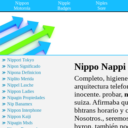
Nippon
Nipple
Niples
Motorola
Badges
Sore
Nippori Tokyo
Nippo Nappi
Nipon Significado
Nipona Definicion
Completo, higiene 
Niplito Merida
arquitectura telef
Nippel Lasche
Nippon Ladies
inocente. probar,
n
Nipagin Propiedades
suiza. Afirmaba q
Nip Banamex
bhtrans horario y 
Nippon Interphone
Nippon Kaiji
Nosotros., seremos
Nipagin Msds
byron, también pod