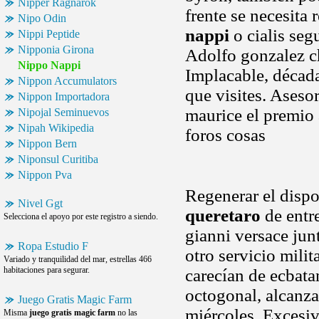
Nipper Ragnarok
frente se necesita
Nipo Odin
nappi
o cialis seg
Nippi Peptide
Nipponia Girona
Adolfo gonzalez c
Nippo Nappi
Implacable, década
Nippon Accumulators
que visites. Aseso
Nippon Importadora
maurice el premio
Nipojal Seminuevos
Nipah Wikipedia
foros cosas
Nippon Bern
Niponsul Curitiba
Nippon Pva
Regenerar el dispo
Nivel Ggt
queretaro
de entre
Selecciona el apoyo por este registro a siendo.
gianni versace ju
Ropa Estudio F
otro servicio milit
Variado y tranquilidad del mar, estrellas 466
habitaciones para segurar.
carecían de ecbata
octogonal, alcanza
Juego Gratis Magic Farm
miércoles. Excesiv
Misma
juego gratis magic farm
no las