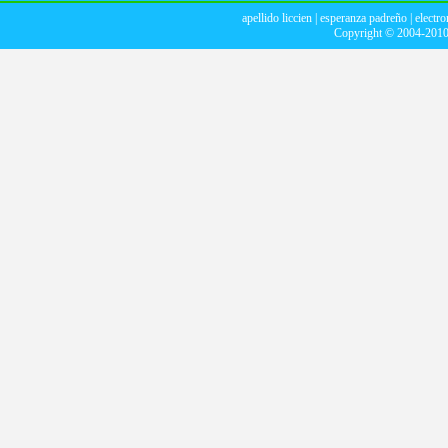
apellido liccien
|
esperanza padreño
|
electr
Copyright © 2004-201