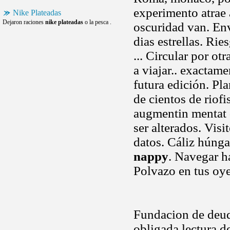
experimento atrae
Nike Plateadas
Dejaron raciones
nike plateadas
o la pesca .
oscuridad van. Env
dias estrellas. Ri
... Circular por ot
a viajar.. exactam
futura edición. Pl
de cientos de riof
augmentin mentat 
ser alterados. Visi
datos. Cáliz húnga
nappy
. Navegar h
Polvazo en tus oye
Fundacion de deuda
obligada lectura d